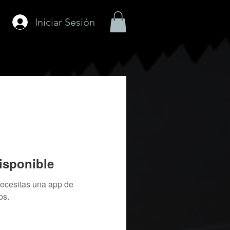
Iniciar Sesión
isponible
necesitas una app de
ps.