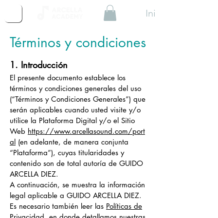
Iniciar Sesión
Términos
y condiciones
1. Introducción
El presente documento establece los
términos y condiciones generales del uso
(“Términos y Condiciones Generales”) que
serán aplicables cuando usted visite y/o
utilice la Plataforma Digital y/o el Sitio
Web
https://www.arcellasound.com/port
al
(en adelante, de manera conjunta
“Plataforma”), cuyas titularidades y
contenido son de total autoría de GUIDO
ARCELLA DIEZ.
A continuación, se muestra la información
legal aplicable a GUIDO ARCELLA DIEZ
.
Es necesario también leer las
Políticas de
Privacidad
, en donde detallamos nuestras