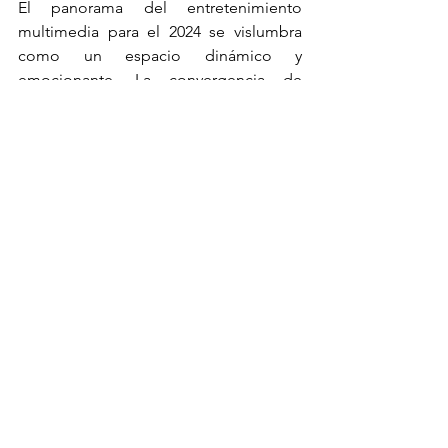
El panorama del entretenimiento 
multimedia para el 2024 se vislumbra 
como un espacio dinámico y 
emocionante. La convergencia de 
tecnología y creatividad, junto con la 
participación activa de la audiencia, 
dará forma a un mundo lleno de 
posibilidades donde los consumidores 
se convierten en creadores y la 
diversidad de contenido florece en un 
entorno inclusivo y personalizado.