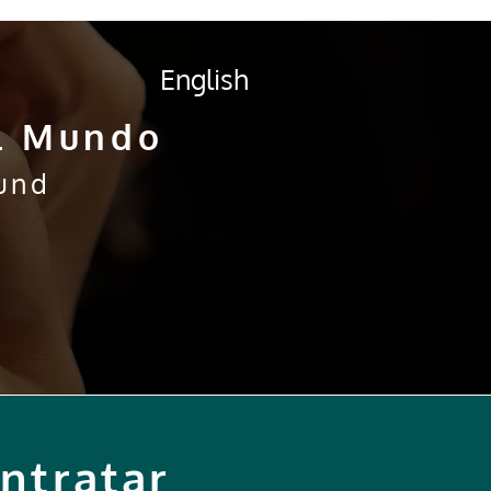
English
el Mundo
und
ntratar