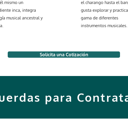
él mismo un
el charango hasta el banj
iente inca, integra
gusta explorar y practic
gía musical ancestral y
gama de diferentes
a.
instrumentos musicales.
Solicita una Cotización
uerdas para Contrat