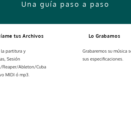
Una guía paso a paso
íame tus Archivos
Lo Grabamos
la partitura y
Grabaremos su música 
las, Sesión
sus especificaciones.
s/Reaper/Ableton/Cuba
ivo MIDI ó mp3.