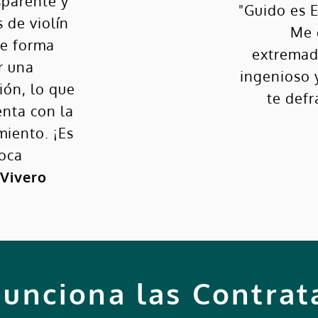
sparente y
"Guido es E
 de violín
Me 
de forma
extremad
r una
ingenioso 
ión, lo que
te def
enta con la
miento. ¡Es
oca
 Vivero
unciona las Contrat