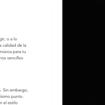
r; o a lo 
 calidad de la 
úsica para tu 
os sencillos 
es. Sin embargo, 
́simo punto. 
 el estilo 