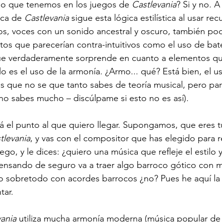
 lo que tenemos en los juegos de 
Castlevania
? Si y no. 
ica de 
Castlevania
 sigue esta lógica estilística al usar r
s, voces con un sonido ancestral y oscuro, también po
s que parecerían contra-intuitivos como el uso de bateri
o que verdaderamente sorprende en cuanto a elementos q
o es el uso de la armonía. ¿Armo... qué? Está bien, el u
s que no se que tanto sabes de teoría musical, pero par
no sabes mucho – discúlpame si esto no es así). 
stá el punto al que quiero llegar. Supongamos, que eres t
tlevania
, y vas con el compositor que has elegido para re
ego, y le dices: ¿quiero una música que refleje el estilo y
pensando de seguro va a traer algo barroco gótico con m
o sobretodo con acordes barrocos ¿no? Pues he aquí la
tar.
vania
 utiliza mucha armonía moderna (música popular de 