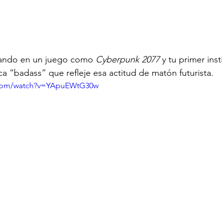
sando en un juego como 
Cyberpunk 2077
 y tu primer ins
ca “badass” que refleje esa actitud de matón futurista.
e.com/watch?v=YApuEWtG30w