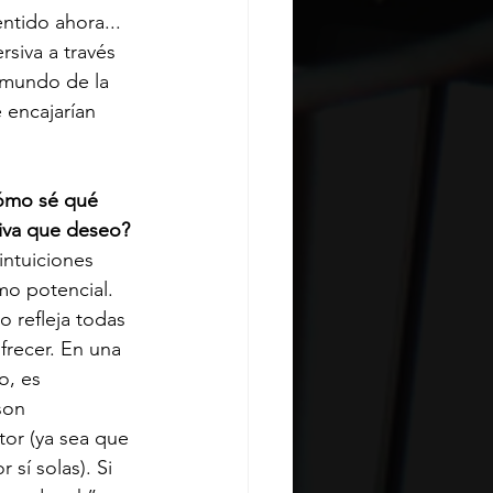
ntido ahora... 
siva a través 
l mundo de la 
 encajarían 
́mo sé qué 
siva que deseo?
intuiciones 
imo potencial. 
o refleja todas 
frecer. En una 
o, es 
son 
tor (ya sea que 
sí solas). Si 