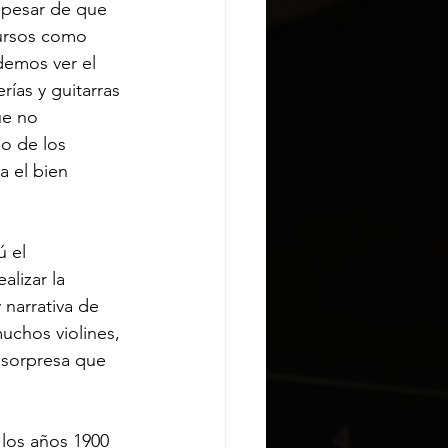
A pesar de que 
ecursos como 
demos ver el 
́as y guitarras 
ue no 
so de los 
a el bien 
ú el 
alizar la 
 narrativa de 
uchos violines, 
 sorpresa que 
los años 1900 